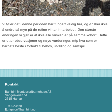
Vi føler det i denne perioden har fungert veldig bra, og ønsker ikke
å endre så mye på de rutine vi har innarbeidet. Den største
endringen vi gjør er at ikke alle søsken er på samme kohort. Dette
er etter observasjoner og nøye vurderinger, mtp hva som er
barnets beste i forhold til behov, utvikling og samspill.
Kontakt
Bambini Montessoribarnehage AS
Sangenveien 51
2315 Hamar
T: 93023668
E:
rigmor@bambini.no