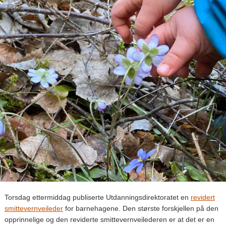
Torsdag ettermiddag publiserte Utdanningsdirektoratet en
revidert
smittevernveileder
for barnehagene. Den største forskjellen på den
opprinnelige og den reviderte smittevernveilederen er at det er en