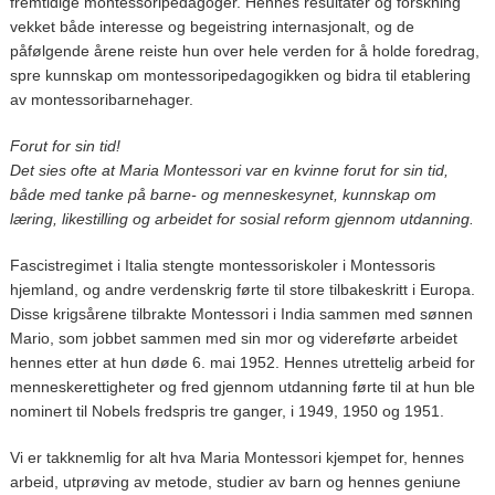
fremtidige montessoripedagoger. Hennes resultater og forskning
vekket både interesse og begeistring internasjonalt, og de
påfølgende årene reiste hun over hele verden for å holde foredrag,
spre kunnskap om montessoripedagogikken og bidra til etablering
av montessoribarnehager.
Forut for sin tid!
Det sies ofte at Maria Montessori var en kvinne forut for sin tid,
både med tanke på barne- og menneskesynet, kunnskap om
læring, likestilling og arbeidet for sosial reform gjennom utdanning.
Fascistregimet i Italia stengte montessoriskoler i Montessoris
hjemland, og andre verdenskrig førte til store tilbakeskritt i Europa.
Disse krigsårene tilbrakte Montessori i India sammen med sønnen
Mario, som jobbet sammen med sin mor og videreførte arbeidet
hennes etter at hun døde 6. mai 1952. Hennes utrettelig arbeid for
menneskerettigheter og fred gjennom utdanning førte til at hun ble
nominert til Nobels fredspris tre ganger, i 1949, 1950 og 1951.
Vi er takknemlig for alt hva Maria Montessori kjempet for, hennes
arbeid, utprøving av metode, studier av barn og hennes geniune