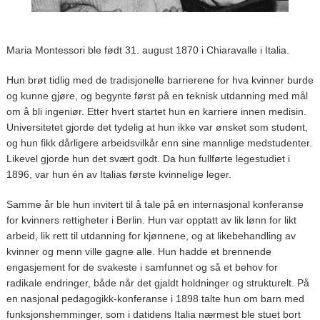
Maria Montessori ble født 31. august 1870 i Chiaravalle i Italia.
Hun brøt tidlig med de tradisjonelle barrierene for hva kvinner burde
og kunne gjøre, og begynte først på en teknisk utdanning med mål
om å bli ingeniør. Etter hvert startet hun en karriere innen medisin.
Universitetet gjorde det tydelig at hun ikke var ønsket som student,
og hun fikk dårligere arbeidsvilkår enn sine mannlige medstudenter.
Likevel gjorde hun det svært godt. Da hun fullførte legestudiet i
1896, var hun én av Italias første kvinnelige leger.
Samme år ble hun invitert til å tale på en internasjonal konferanse
for kvinners rettigheter i Berlin. Hun var opptatt av lik lønn for likt
arbeid, lik rett til utdanning for kjønnene, og at likebehandling av
kvinner og menn ville gagne alle. Hun hadde et brennende
engasjement for de svakeste i samfunnet og så et behov for
radikale endringer, både når det gjaldt holdninger og strukturelt. På
en nasjonal pedagogikk-konferanse i 1898 talte hun om barn med
funksjonshemminger, som i datidens Italia nærmest ble stuet bort