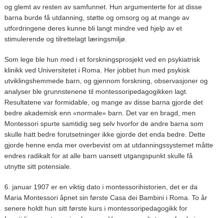
og glemt av resten av samfunnet. Hun argumenterte for at disse
barna burde få utdanning, støtte og omsorg og at mange av
utfordringene deres kunne bli langt mindre ved hjelp av et
stimulerende og tilrettelagt læringsmiljø.
Som lege ble hun med i et forskningsprosjekt ved en psykiatrisk
klinikk ved Universitetet i Roma. Her jobbet hun med psykisk
utviklingshemmede barn, og gjennom forskning, observasjoner og
analyser ble grunnstenene til montessoripedagogikken lagt.
Resultatene var formidable, og mange av disse barna gjorde det
bedre akademisk enn «normale» barn. Det var en bragd, men
Montessori spurte samtidig seg selv hvorfor de andre barna som
skulle hatt bedre forutsetninger ikke gjorde det enda bedre. Dette
gjorde henne enda mer overbevist om at utdanningssystemet måtte
endres radikalt for at alle barn uansett utgangspunkt skulle få
utnytte sitt potensiale.
6. januar 1907 er en viktig dato i montessorihistorien, det er da
Maria Montessori åpnet sin første Casa dei Bambini i Roma. To år
senere holdt hun sitt første kurs i montessoripedagogikk for