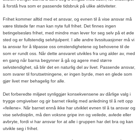
å forstå hva som er passende tidsbruk på ulike aktiviteter.
Frihet kommer alltid med et ansvar, og evnen til å vise ansvar må
være tilstede før man kan nyte full frihet. Det finnes ingen
betingelsesløs frihet, med mindre man lever for seg selv på et øde
sted og er fullstendig selvhjulpent. I alle andre livssituasjoner må vi
ta ansvar for å tilpasse oss omstendighetene og behovene til de
som er rundt oss. Når dette ansvaret utvikles fra ung alder av, med
en gang når barna begynner å gå og agere med større
selvstendighet, så blir det en naturlig del av livet. Passende ansvar,
som svarer til forutsetningene, er ingen byrde, men en glede som
gjør livet mer behagelig for alle.
Det forberedte miljøet synliggjør konsekvensene av dårlige valg i
trygge omgivelser og gir barnet rikelig med anledning til å rett opp
«feilene». Når barnet ennå ikke har utviklet evnen til å ta ansvar og
vise selvdisiplin, må den voksne gripe inn og veilede, avlede eller
avbryte, fordi vi har ansvar for at alle i gruppen har det bra og kan
utvikle seg i frihet.