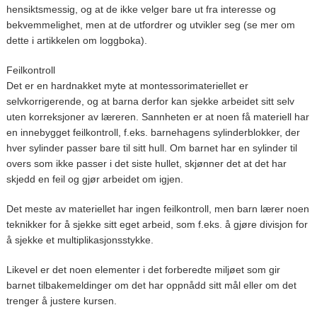
hensiktsmessig, og at de ikke velger bare ut fra interesse og
bekvemmelighet, men at de utfordrer og utvikler seg (se mer om
dette i artikkelen om loggboka).
Feilkontroll
Det er en hardnakket myte at montessorimateriellet er
selvkorrigerende, og at barna derfor kan sjekke arbeidet sitt selv
uten korreksjoner av læreren. Sannheten er at noen få materiell har
en innebygget feilkontroll, f.eks. barnehagens sylinderblokker, der
hver sylinder passer bare til sitt hull. Om barnet har en sylinder til
overs som ikke passer i det siste hullet, skjønner det at det har
skjedd en feil og gjør arbeidet om igjen.
Det meste av materiellet har ingen feilkontroll, men barn lærer noen
teknikker for å sjekke sitt eget arbeid, som f.eks. å gjøre divisjon for
å sjekke et multiplikasjonsstykke.
Likevel er det noen elementer i det forberedte miljøet som gir
barnet tilbakemeldinger om det har oppnådd sitt mål eller om det
trenger å justere kursen.