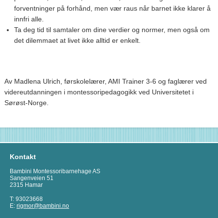
forventninger på forhånd, men vær raus når barnet ikke klarer å
innfri alle.
Ta deg tid til samtaler om dine verdier og normer, men også om
det dilemmaet at livet ikke alltid er enkelt.
Av Madlena Ulrich, førskolelærer, AMI Trainer 3-6 og faglærer ved
videreutdanningen i montessoripedagogikk ved Universitetet i
Sørøst-Norge.
Kontakt
Bambini Montessoribarnehage AS
Sangenveien 51
2315 Hamar
T: 93023668
E:
rigmor@bambini.no