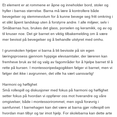
Et element er at rommene er åpne og inneholder bord, stoler og
hyller i barnas størrelse. Barna må lære å kontrollere både
bevegelser og stemmevolum for å kunne bevege seg fritt omkring i
et slikt åpent landskap uten å forstyrre andre. I alle miljøer, selv i
Småbarnas hus, brukes det glass, porselen og keramikk, og av og
til knuser noe. Det gir barnet en viktig tilbakemelding om å være
mer bevisst på bevegelser og å behandle utstyret med omhu.
I grunnskolen hjelper vi barna å bli bevisste på sin egen
læringsprosess gjennom hyppige elevsamtaler, der læreren kan
fremheve bruk av tid og valg av fagområder for å hjelpe barnet til å
rette på kursen. I montessoripedagogikken følger vi barnet, men vi
følger det ikke i avgrunnen, det ville ha vært uansvarlig!
Harmoni og høflighet
Små rollespill og diskusjoner med fokus på harmoni og høflighet
setter fokus på hvordan vi oppfører oss mot hverandre og våre
omgivelser, både i montessorirommet, men også forøvrig i
samfunnet. I barnehagen kan det være at barna gjør rollespill om
hvordan man tilbyr og tar imot hjelp. For skolebarna kan dette arte