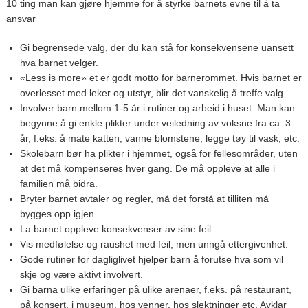
10 ting man kan gjøre hjemme for å styrke barnets evne til å ta
ansvar
Gi begrensede valg, der du kan stå for konsekvensene uansett
hva barnet velger.
«Less is more» et er godt motto for barnerommet. Hvis barnet er
overlesset med leker og utstyr, blir det vanskelig å treffe valg.
Involver barn mellom 1-5 år i rutiner og arbeid i huset. Man kan
begynne å gi enkle plikter under.veiledning av voksne fra ca. 3
år, f.eks. å mate katten, vanne blomstene, legge tøy til vask, etc.
Skolebarn bør ha plikter i hjemmet, også for fellesområder, uten
at det må kompenseres hver gang. De må oppleve at alle i
familien må bidra.
Bryter barnet avtaler og regler, må det forstå at tilliten må
bygges opp igjen.
La barnet oppleve konsekvenser av sine feil.
Vis medfølelse og raushet med feil, men unngå ettergivenhet.
Gode rutiner for dagliglivet hjelper barn å forutse hva som vil
skje og være aktivt involvert.
Gi barna ulike erfaringer på ulike arenaer, f.eks. på restaurant,
på konsert, i museum, hos venner, hos slektninger etc. Avklar