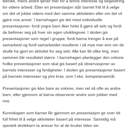
teknikk, mens andre tjener mer for å tenne interesse og begeistring
for videre arbeid. Etter en presentasjon står barnet fritt til å velge
om det vil jobbe videre med den samme aktiviteten eller om det vil
gjøre noe annet. I barnehagen gis det mest individuelle
presentasjoner, fordi yngre barn liker helst å gjøre alt selv og fordi
de befinner seg på hver sin egen utviklingsvei. I skolen gis
presentasjoner som regel i gruppe, fordi barna trenger å øve på
samarbeid og fordi samarbeidet resulterer i så mye mer enn om de
skulle ha gjort en aktivitet for seg selv. Alle kan litt ulike ting, men
sammen blir resultatet større. I barnehagen planlegger den voksne
hvilke presentasjoner som skal gis basert på observasjoner av
barnets interesser og ferdigheter. I skolen gis presentasjoner basert
på barnets interesser og ytre krav, som f.eks. kompetansemål.
Presentasjoner gis ikke bare av voksne, men vel så ofte av andre
barn, eller gjennom at barna observerer andre som jobber med
noe.
Kunnskapen som barnet får gjennom en presentasjon gir over tid
full frihet til å velge aktiviteter basert på interesse. Samtidig må
spesielt skolebarn ta ansvar for at de bruker tiden sin