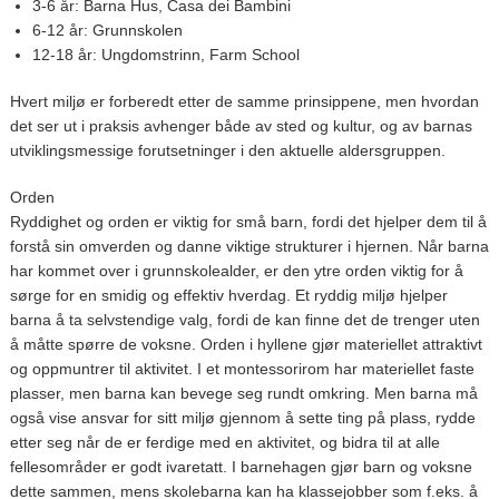
3-6 år: Barna Hus, Casa dei Bambini
6-12 år: Grunnskolen
12-18 år: Ungdomstrinn, Farm School
Hvert miljø er forberedt etter de samme prinsippene, men hvordan
det ser ut i praksis avhenger både av sted og kultur, og av barnas
utviklingsmessige forutsetninger i den aktuelle aldersgruppen.
Orden
Ryddighet og orden er viktig for små barn, fordi det hjelper dem til å
forstå sin omverden og danne viktige strukturer i hjernen. Når barna
har kommet over i grunnskolealder, er den ytre orden viktig for å
sørge for en smidig og effektiv hverdag. Et ryddig miljø hjelper
barna å ta selvstendige valg, fordi de kan finne det de trenger uten
å måtte spørre de voksne. Orden i hyllene gjør materiellet attraktivt
og oppmuntrer til aktivitet. I et montessorirom har materiellet faste
plasser, men barna kan bevege seg rundt omkring. Men barna må
også vise ansvar for sitt miljø gjennom å sette ting på plass, rydde
etter seg når de er ferdige med en aktivitet, og bidra til at alle
fellesområder er godt ivaretatt. I barnehagen gjør barn og voksne
dette sammen, mens skolebarna kan ha klassejobber som f.eks. å