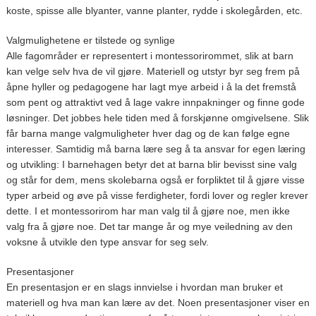
koste, spisse alle blyanter, vanne planter, rydde i skolegården, etc.
Valgmulighetene er tilstede og synlige
Alle fagområder er representert i montessorirommet, slik at barn
kan velge selv hva de vil gjøre. Materiell og utstyr byr seg frem på
åpne hyller og pedagogene har lagt mye arbeid i å la det fremstå
som pent og attraktivt ved å lage vakre innpakninger og finne gode
løsninger. Det jobbes hele tiden med å forskjønne omgivelsene. Slik
får barna mange valgmuligheter hver dag og de kan følge egne
interesser. Samtidig må barna lære seg å ta ansvar for egen læring
og utvikling: I barnehagen betyr det at barna blir bevisst sine valg
og står for dem, mens skolebarna også er forpliktet til å gjøre visse
typer arbeid og øve på visse ferdigheter, fordi lover og regler krever
dette. I et montessorirom har man valg til å gjøre noe, men ikke
valg fra å gjøre noe. Det tar mange år og mye veiledning av den
voksne å utvikle den type ansvar for seg selv.
Presentasjoner
En presentasjon er en slags innvielse i hvordan man bruker et
materiell og hva man kan lære av det. Noen presentasjoner viser en