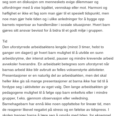
seg som en diskusjon om menneskets evige dilemmaer og
utfordringer med å vise lojalitet, vennskap eller mot. Harmoni og
høflighet er ikke et fag som man gjør til et spesielt tidspunkt, men
noe man gjør hele tiden og i ulike anledninger for å bygge opp
barnets repertoar av handlemåter i sosiale situasjoner. Hvert barn
gjøres sitt ansvar bevisst for å bidra til et godt miljø i gruppen.
Tid
Den uforstyrrede arbeidsøktens lengde (minst 3 timer, helst to
ganger om dagen) gir hvert barn mulighet til å utvikle en sunn
arbeidsrytme, der intenst arbeid, pauser og mindre krevende arbeid
avveksler hverandre. En arbeidsøkt betegnes som uforstyrret når
barnas arbeid ikke blir avbrutt av felles voksenstyrte aktiviteter.
Presentasjoner er en naturlig del av arbeidsøkten, men det skal
heller ikke gis så mange presentasjoner at barna ikke har tid til å
fordype seg i aktiviteter av eget valg. Den lange arbeidsøkten gir
pedagogene mulighet til å følge opp barn enkeltvis eller i mindre
grupper, f.eks. gjennom observasjon eller veiledning.
Barnehagebarn har ennå ikke noen oppfattelse for lineær tid, men
de reagerer likevel negativt på stress og en følelse av tidspress. I
skolen trenger barna å lære seg å omgås med tiden, for eksempel