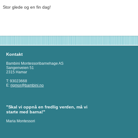
Stor glede og en fin dag!
Kontakt
Bambini Montessoribarnehage AS
Sangenveien 51
2315 Hamar
T: 93023668
E:
rigmor@bambini.no
"Skal vi oppnå en fredlig verden, må vi
starte med barna!"
Maria Montessori