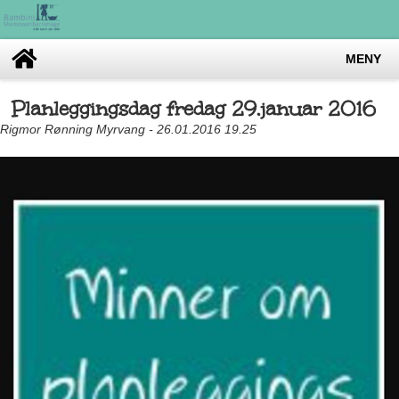
MENY
Planleggingsdag fredag 29.januar 2016
Rigmor Rønning Myrvang - 26.01.2016 19.25