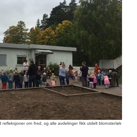
refleksjoner om fred, og alle avdelinger fikk utdelt blomsterløk